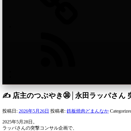
新
着
記
事
RSS
ペ
ー
ジ
✍️ 店主のつぶやき㊳│永田ラッパさん
上
部
へ
投稿日:
2026年5月26日
投稿者:
鉄板焼肉どまんなか
Categorize
↑
2025年5月28日。
ラッパさんの突撃コンサル企画で、