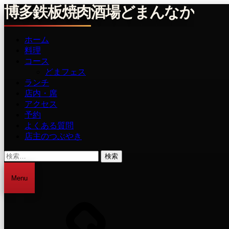
博多鉄板焼肉酒場どまんなか
ホーム
メ
料理
イ
コース
どまフェス
ン
ランチ
メ
店内・席
アクセス
ニ
予約
ュ
よくある質問
店主のつぶやき
ー
検
検
索
索:
Menu
LinkTree