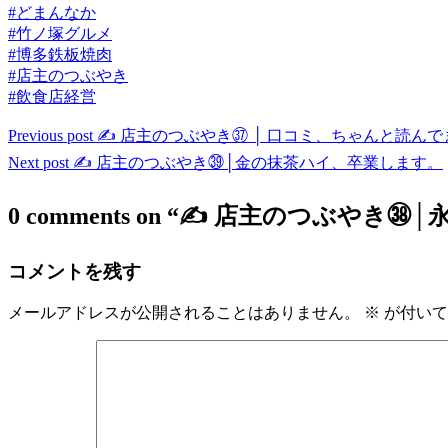
#どまんなか
#竹ノ塚グルメ
#博多鉄板焼肉
#店主のつぶやき
#飲食店経営
投
Previous post
✍️ 店主のつぶやき㊲ │ 口コミ、ちゃんと読ん
Next post
✍️ 店主のつぶやき㊴│金の抹茶ハイ、卒業します。
稿
ナ
0 comments on “
✍️ 店主のつぶやき㊳
ビ
ゲ
コメントを残す
ー
メールアドレスが公開されることはありません。
※
が付いて
シ
ョ
ン